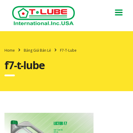
Home
Bảng Giá Bán Lẻ
F7-T-Lube
f7-t-lube