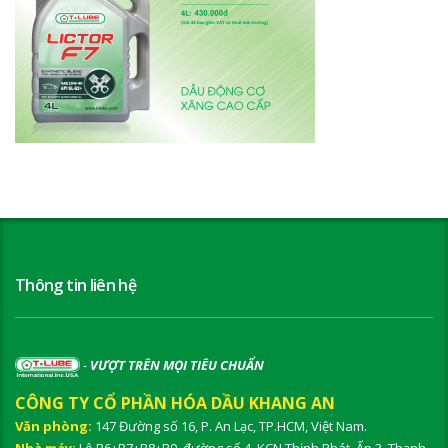
Thông tin liên hệ
-
VƯỢT TRÊN MỌI TIÊU CHUẨN
CÔNG TY CỔ PHẦN HÓA DẦU KHANG AN
Văn phòng:
147 Đường số 16, P. An Lạc, TP.HCM, Việt Nam.
Nhà máy:
Lô B6+B7+B8+B9, đường số 4, KCN Thịnh Phát, Ấp 3, Thạnh