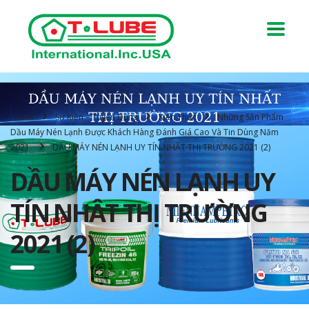
Home
Sự Kiện – Tuyển Dụng
Kiến Thức
Những Sản Phẩm
Dầu Máy Nén Lạnh Được Khách Hàng Đánh Giá Cao Và Tin Dùng Năm
2021.
DẦU MÁY NÉN LẠNH UY TÍN NHÂT THỊ TRƯỜNG 2021 (2)
DẦU MÁY NÉN LẠNH UY
TÍN NHÂT THỊ TRƯỜNG
2021 (2)