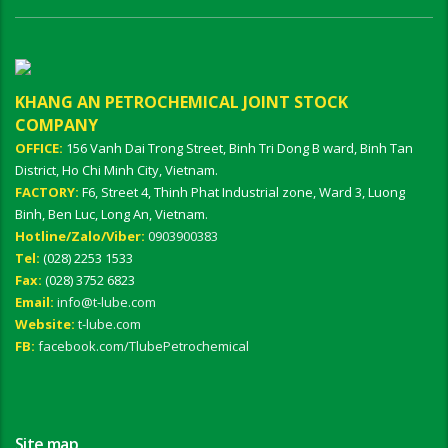
KHANG AN PETROCHEMICAL JOINT STOCK
COMPANY
OFFICE:
156 Vanh Dai Trong Street, Binh Tri Dong B ward, Binh Tan
District, Ho Chi Minh City, Vietnam.
FACTORY:
F6, Street 4, Thinh Phat Industrial zone, Ward 3, Luong
Binh, Ben Luc, Long An, Vietnam.
Hotline/Zalo/Viber:
0903900383
Tel:
(028) 2253 1533
Fax:
(028) 3752 6823
Email:
info@t-lube.com
Website:
t-lube.com
FB:
facebook.com/TlubePetrochemical
Site map