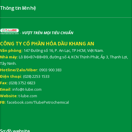
Thông tin liên hệ
-
VƯỢT TRÊN MỌI TIÊU CHUẨN
CÔNG TY CỔ PHẦN HÓA DẦU KHANG AN
Văn phòng:
147 Đường số 16, P. An Lạc, TP.HCM, Việt Nam.
Nhà máy:
Lô B6+B7+B8+B9, đường số 4, KCN Thịnh Phát, Ấp 3, Thạnh Lợi,
Tây Ninh.
Hotline/Zalo/Viber:
0903 900 383
Điện thoại:
(028) 2253 1533
Fax:
(028) 3752 6823
Email:
info@t-lube.com
Website:
t-lube.com
FB:
facebook.com/TlubePetrochemical
Sơ đồ website