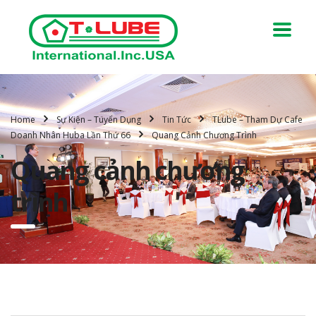
Home
Sự Kiện – Tuyển Dụng
Tin Tức
TLube – Tham Dự Cafe
Doanh Nhân Huba Lần Thứ 66
Quang Cảnh Chương Trình
Quang cảnh chương
trình