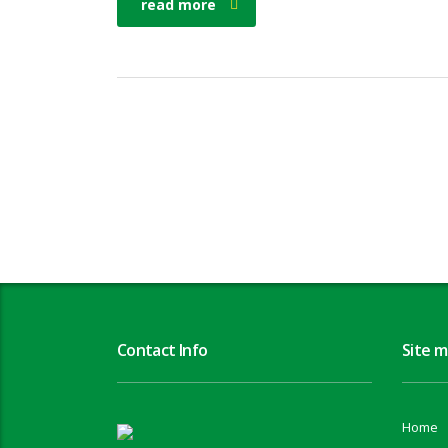
read more
Contact Info
Site 
Home