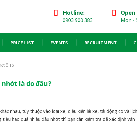
Hotline:
Open 
0903 900 383
Mon - S
PRICE LIST
EVENTS
RECRUITMENT
C
hớt Ô Tô
 nhớt là do đâu?
ác nhau, tùy thuộc vào loại xe, điều kiện lái xe, tải động cơ và lịc
tiêu hao quá nhiều dầu nhớt thì bạn cần kiểm tra để xác định vấn