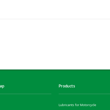
map
Products
Lubricants for Motorcycle