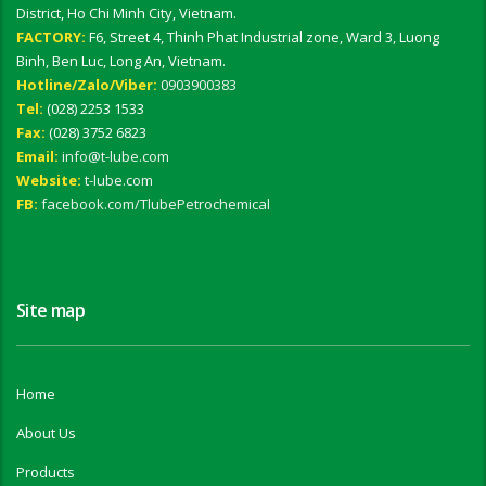
District, Ho Chi Minh City, Vietnam.
FACTORY:
F6, Street 4, Thinh Phat Industrial zone, Ward 3, Luong
Binh, Ben Luc, Long An, Vietnam.
Hotline/Zalo/Viber:
0903900383
Tel:
(028) 2253 1533
Fax:
(028) 3752 6823
Email:
info@t-lube.com
Website:
t-lube.com
FB:
facebook.com/TlubePetrochemical
Site map
Home
About Us
Products