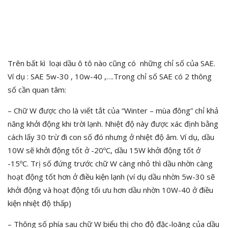
Trên bất kì loại dầu ô tô nào cũng có những chỉ số của SAE.
Ví dụ : SAE 5w-30 , 10w-40 ,….Trong chỉ số SAE có 2 thông
số cần quan tâm:
– Chữ W được cho là viết tắt của “Winter – mùa đông” chỉ khả
năng khởi động khi trời lạnh. Nhiệt độ này được xác định bằng
cách lấy 30 trừ đi con số đó nhưng ở nhiệt độ âm. Ví dụ, dầu
10W sẽ khởi động tốt ở -20ºC, dầu 15W khởi động tốt ở
-15ºC. Trị số đứng trước chữ W càng nhỏ thì dầu nhờn càng
hoạt động tốt hơn ở điều kiện lạnh (ví dụ dầu nhờn 5w-30 sẽ
khởi động và hoạt động tối ưu hơn dầu nhờn 10W-40 ở điều
kiện nhiệt độ thấp)
– Thông số phía sau chữ W biểu thị cho độ đặc-loãng của dầu