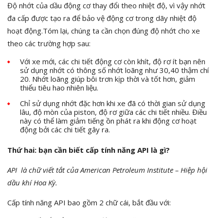
Độ nhớt của dầu động cơ thay đổi theo nhiệt độ, vì vậy nhớt
đa cấp được tạo ra để bảo vệ động cơ trong dãy nhiệt độ
hoạt động.Tóm lại, chúng ta cần chọn đúng độ nhớt cho xe
theo các trường hợp sau:
Với xe mới, các chi tiết động cơ còn khít, độ rơ ít bạn nên
sử dụng nhớt có thông số nhớt loãng như 30,40 thậm chí
20. Nhớt loãng giúp bôi trơn kịp thời và tốt hơn, giảm
thiểu tiêu hao nhiên liệu.
Chỉ sử dụng nhớt đặc hơn khi xe đã có thời gian sử dụng
lâu, độ mòn của piston, độ rơ giữa các chi tiết nhiều. Điều
này có thể làm giảm tiếng ồn phát ra khi động cơ hoạt
động bởi các chi tiết gây ra.
Thứ hai: bạn cần biết cấp tính năng API
là gì?
API là chữ viết tắt của American Petroleum Institute – Hiệp hội
dầu khí Hoa Kỳ.
Cấp tính năng API bao gồm 2 chữ cái, bắt đầu với: