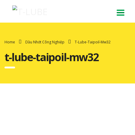
Home
Dầu Nhớt Công Nghiệp
T-Lube-Taipoil-Mw32
t-lube-taipoil-mw32