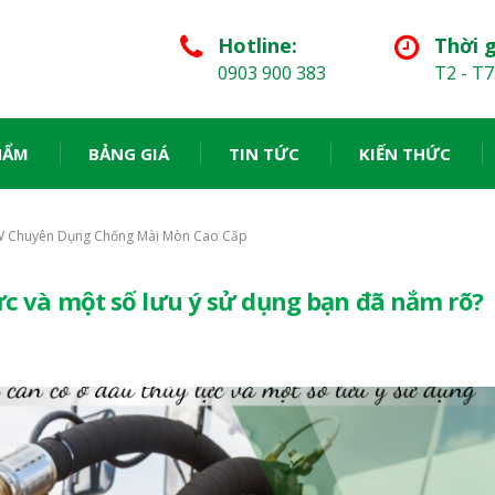
Hotline:
Thời g
0903 900 383
T2 - T7
HẨM
BẢNG GIÁ
TIN TỨC
KIẾN THỨC
 AW Chuyên Dụng Chống Mài Mòn Cao Cấp
lực và một số lưu ý sử dụng bạn đã nắm rõ?