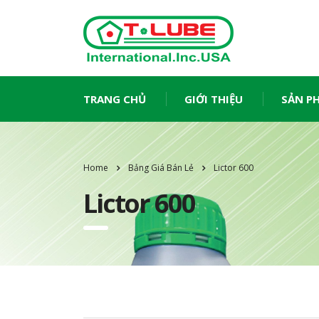
TRANG CHỦ
GIỚI THIỆU
SẢN P
Home
Bảng Giá Bán Lẻ
Lictor 600
Lictor 600