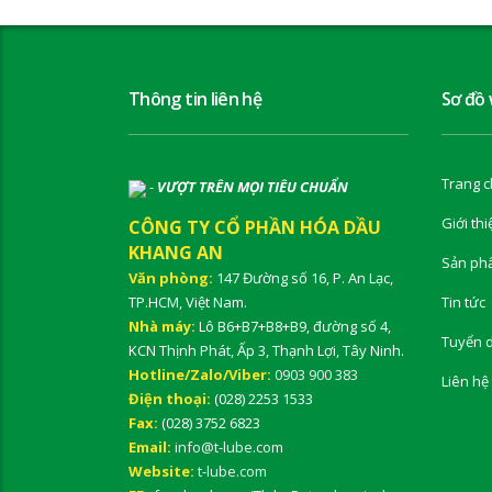
Thông tin liên hệ
Sơ đồ
Trang c
-
VƯỢT TRÊN MỌI TIÊU CHUẨN
Giới thi
CÔNG TY CỔ PHẦN HÓA DẦU
KHANG AN
Sản ph
Văn phòng:
147 Đường số 16, P. An Lạc,
TP.HCM, Việt Nam.
Tin tức
Nhà máy:
Lô B6+B7+B8+B9, đường số 4,
Tuyển 
KCN Thịnh Phát, Ấp 3, Thạnh Lợi, Tây Ninh.
Hotline/Zalo/Viber:
0903 900 383
Liên hệ
Điện thoại:
(028) 2253 1533
Fax:
(028) 3752 6823
Email:
info@t-lube.com
Website:
t-lube.com