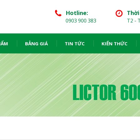
Hotline:
Thời
0903 900 383
T2 - T
HẨM
BẢNG GIÁ
TIN TỨC
KIẾN THỨC