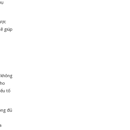
hụ
được
sẽ giúp
ỳ không
cho
yếu tố
ông đủ
a