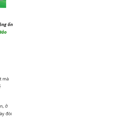
ộng ổn
Bảo
ớt mà
ế
n, ở
ày đòi