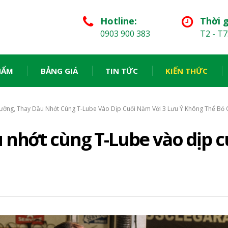
Hotline:
Thời g
0903 900 383
T2 - T7
HẨM
BẢNG GIÁ
TIN TỨC
KIẾN THỨC
ỡng, Thay Dầu Nhớt Cùng T-Lube Vào Dịp Cuối Năm Với 3 Lưu Ý Không Thể Bỏ 
nhớt cùng T-Lube vào dịp cu