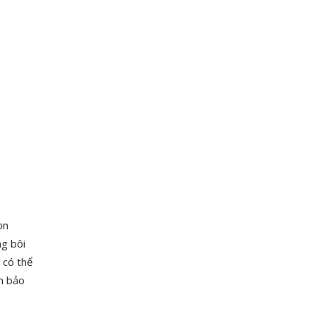
ọn
g bôi
 có thể
m bảo