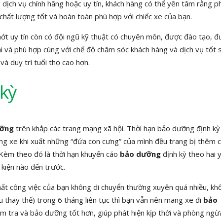
 dịch vụ chính hãng hoặc uy tín, khách hàng có thể yên tâm rằng p
chất lượng tốt và hoàn toàn phù hợp với chiếc xe của bạn.
hớt uy tín còn có đội ngũ kỹ thuật có chuyên môn, được đào tạo, 
ại và phù hợp cùng với chế độ chăm sóc khách hàng và dịch vụ tốt 
à duy trì tuổi thọ cao hơn.
kỳ
ưỡng
trên khắp các trang mạng xã hội. Thời hạn bảo dưỡng định k
ãng xe khi xuất những “đứa con cưng” của mình đều trang bị thêm 
Kèm theo đó là thời hạn khuyến cáo
bảo dưỡng
định kỳ theo hai 
 kiện nào đến trước.
hất công việc của bạn không di chuyển thường xuyên quá nhiều, kh
 thay thế) trong 6 tháng liên tục thì bạn vẫn nên mang xe đi
bảo
ểm tra và bảo dưỡng tốt hơn, giúp phát hiện kịp thời và phòng ngừ