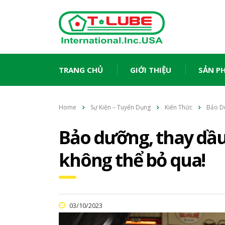
TRANG CHỦ
GIỚI THIỆU
SẢN P
Home
Sự Kiện – Tuyển Dụng
Kiến Thức
Bảo Dư
Bảo dưỡng, thay dầu 
không thể bỏ qua!
03/10/2023