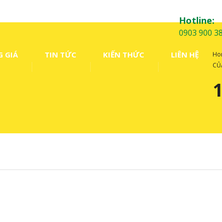
Hotline:
0903 900 3
 GIÁ
TIN TỨC
KIẾN THỨC
LIÊN HỆ
Ho
CỦ
1