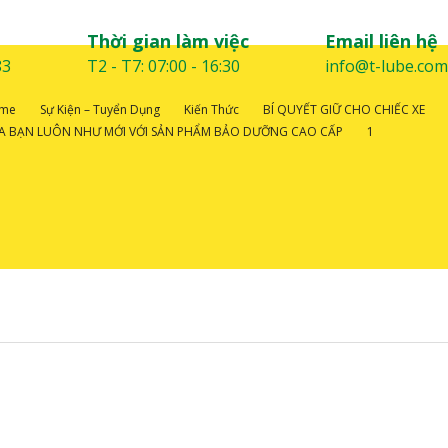
Thời gian làm việc
Email liên hệ
83
T2 - T7: 07:00 - 16:30
info@t-lube.com
me
Sự Kiện – Tuyển Dụng
Kiến Thức
BÍ QUYẾT GIỮ CHO CHIẾC XE
A BẠN LUÔN NHƯ MỚI VỚI SẢN PHẨM BẢO DƯỠNG CAO CẤP
1