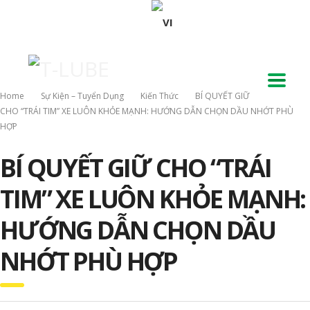
Home
Sự Kiện – Tuyển Dụng
Kiến Thức
BÍ QUYẾT GIỮ
CHO “TRÁI TIM” XE LUÔN KHỎE MẠNH: HƯỚNG DẪN CHỌN DẦU NHỚT PHÙ
HỢP
BÍ QUYẾT GIỮ CHO “TRÁI
TIM” XE LUÔN KHỎE MẠNH:
HƯỚNG DẪN CHỌN DẦU
NHỚT PHÙ HỢP