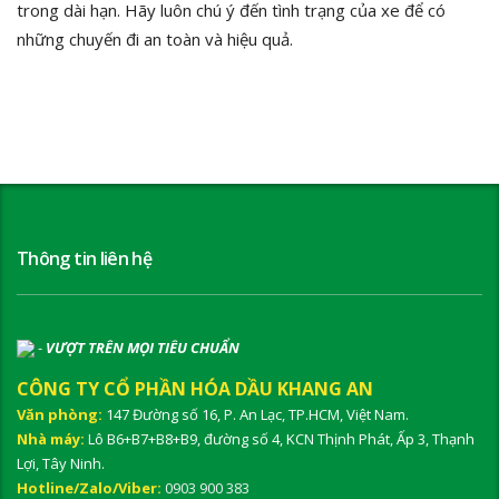
trong dài hạn. Hãy luôn chú ý đến tình trạng của xe để có
những chuyến đi an toàn và hiệu quả.
Thông tin liên hệ
-
VƯỢT TRÊN MỌI TIÊU CHUẨN
CÔNG TY CỔ PHẦN HÓA DẦU KHANG AN
Văn phòng:
147 Đường số 16, P. An Lạc, TP.HCM, Việt Nam.
Nhà máy:
Lô B6+B7+B8+B9, đường số 4, KCN Thịnh Phát, Ấp 3, Thạnh
Lợi, Tây Ninh.
Hotline/Zalo/Viber:
0903 900 383