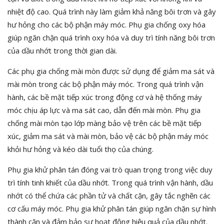
nhiệt độ cao. Quá trình này làm giảm khả năng bôi trơn và gây
hư hỏng cho các bộ phận máy móc. Phụ gia chống oxy hóa
giúp ngăn chặn quá trình oxy hóa và duy trì tính năng bôi trơn
của dầu nhớt trong thời gian dài.
Các phụ gia chống mài mòn được sử dụng để giảm ma sát và
mài mòn trong các bộ phận máy móc. Trong quá trình vận
hành, các bề mặt tiếp xúc trong động cơ và hệ thống máy
móc chịu áp lực và ma sát cao, dẫn đến mài mòn. Phụ gia
chống mài mòn tạo lớp màng bảo vệ trên các bề mặt tiếp
xúc, giảm ma sát và mài mòn, bảo vệ các bộ phận máy móc
khỏi hư hỏng và kéo dài tuổi thọ của chúng.
Phụ gia khử phân tán đóng vai trò quan trọng trong việc duy
trì tính tinh khiết của dầu nhớt. Trong quá trình vận hành, dầu
nhớt có thể chứa các phần tử và chất cặn, gây tắc nghẽn các
cơ cấu máy móc. Phụ gia khử phân tán giúp ngăn chặn sự hình
thành cặn và đảm bảo sự hoạt động hiệu quả của dầu nhớt.