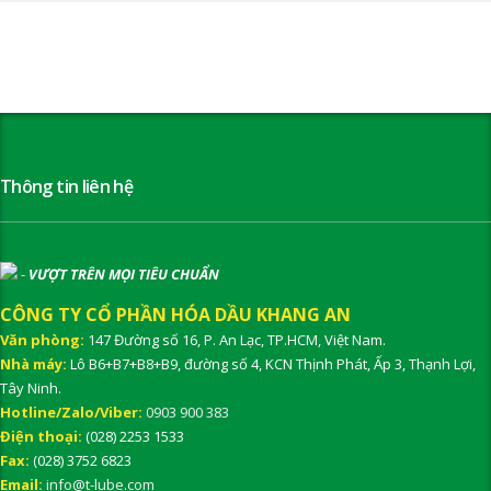
Thông tin liên hệ
-
VƯỢT TRÊN MỌI TIÊU CHUẨN
CÔNG TY CỔ PHẦN HÓA DẦU KHANG AN
Văn phòng:
147 Đường số 16, P. An Lạc, TP.HCM, Việt Nam.
Nhà máy:
Lô B6+B7+B8+B9, đường số 4, KCN Thịnh Phát, Ấp 3, Thạnh Lợi,
Tây Ninh.
Hotline/Zalo/Viber:
0903 900 383
Điện thoại:
(028) 2253 1533
Fax:
(028) 3752 6823
Email:
info@t-lube.com