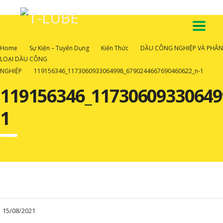
Home
Sự Kiện – Tuyển Dụng
Kiến Thức
DẦU CÔNG NGHIỆP VÀ PHÂN
LOẠI DẦU CÔNG
NGHIỆP
119156346_1173060933064998_6790244667690460622_n-1
119156346_11730609330649
1
15/08/2021