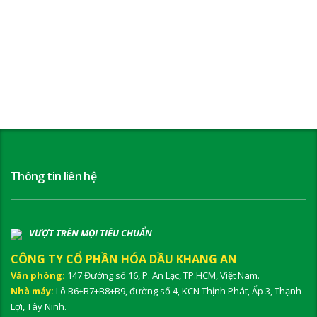
Thông tin liên hệ
-
VƯỢT TRÊN MỌI TIÊU CHUẨN
CÔNG TY CỔ PHẦN HÓA DẦU KHANG AN
Văn phòng:
147 Đường số 16, P. An Lạc, TP.HCM, Việt Nam.
Nhà máy:
Lô B6+B7+B8+B9, đường số 4, KCN Thịnh Phát, Ấp 3, Thạnh
Lợi, Tây Ninh.