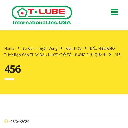
Home
Sự Kiện – Tuyển Dụng
Kiến Thức
DẤU HIỆU CHO
THẤY BẠN CẦN THAY DẦU NHỚT XE Ô TÔ – ĐỪNG CHỦ QUAN!
456
456
08/04/2024