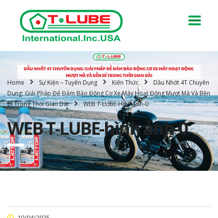
Home
Sự Kiện – Tuyển Dụng
Kiến Thức
Dầu Nhớt 4T Chuyên
Dụng: Giải Pháp Để Đảm Bảo Động Cơ Xe Máy Hoạt Động Mượt Mà Và Bền
Bỉ Trong Thời Gian Dài
WEB T-LUBE-Hình Ảnh-0
WEB T-LUBE-hình ảnh-0
10/04/2025