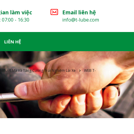
ian làm việc
Email liên hệ
: 07:00 - 16:30
info@t-lube.com
LIÊN HỆ
 Mượt Mà Và Tăng Cường Trải Nghiệm Lái Xe
WEB T-