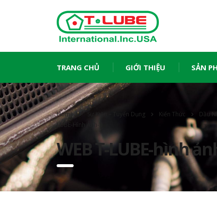
TRANG CHỦ
GIỚI THIỆU
SẢN P
Home
Sự Kiện – Tuyển Dụng
Kiến Thức
Dầu N
LUBE-Hình Ảnh-2
WEB T-LUBE-hình ản