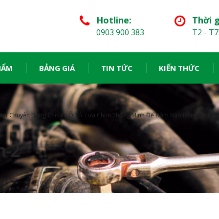
Hotline:
Thời g
0903 900 383
T2 - T7
HẨM
BẢNG GIÁ
TIN TỨC
KIẾN THỨC
hớt Chuyên Dụng Cho Xe Ô Tô: Lựa Chọn Thông Minh Để Đảm Bảo Động Cơ Luôn
h-2