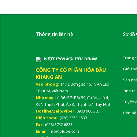
Thông tin liên hệ
Sơ đồ
Trang c
-
VƯỢT TRÊN MỌI TIÊU CHUẨN
Giới thi
CÔNG TY CỔ PHẦN HÓA DẦU
KHANG AN
Sản ph
Văn phòng:
147 Đường số 16, P. An Lạc,
TP.HCM, Việt Nam.
Tin tức
Nhà máy:
Lô B6+B7+B8+B9, đường số 4,
Tuyển 
KCN Thịnh Phát, Ấp 3, Thạnh Lợi, Tây Ninh.
Hotline/Zalo/Viber:
0903 900 383
Liên hệ
Điện thoại:
(028) 2253 1533
Fax:
(028) 3752 6823
Email:
info@t-lube.com