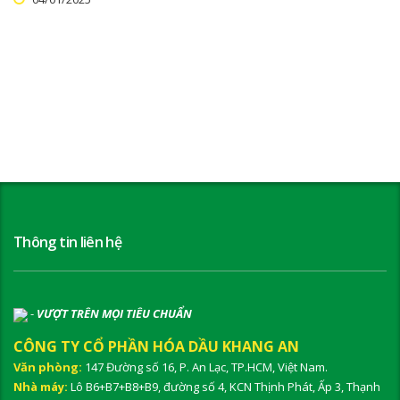
Thông tin liên hệ
-
VƯỢT TRÊN MỌI TIÊU CHUẨN
CÔNG TY CỔ PHẦN HÓA DẦU KHANG AN
Văn phòng:
147 Đường số 16, P. An Lạc, TP.HCM, Việt Nam.
Nhà máy:
Lô B6+B7+B8+B9, đường số 4, KCN Thịnh Phát, Ấp 3, Thạnh