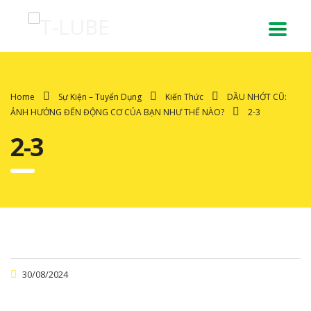
Home
Sự Kiện – Tuyển Dụng
Kiến Thức
DẦU NHỚT CŨ:
ẢNH HƯỞNG ĐẾN ĐỘNG CƠ CỦA BẠN NHƯ THẾ NÀO?
2-3
2-3
30/08/2024