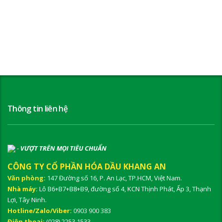
Thông tin liên hệ
-
VƯỢT TRÊN MỌI TIÊU CHUẨN
CÔNG TY CỔ PHẦN HÓA DẦU KHANG AN
Văn phòng:
147 Đường số 16, P. An Lạc, TP.HCM, Việt Nam.
Nhà máy:
Lô B6+B7+B8+B9, đường số 4, KCN Thịnh Phát, Ấp 3, Thạnh
Lợi, Tây Ninh.
Hotline/Zalo/Viber:
0903 900 383
Điện thoại:
(028) 2253 1533