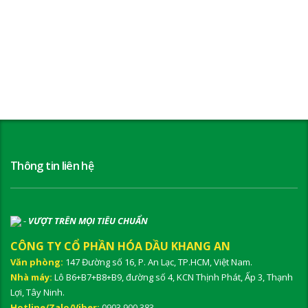
Thông tin liên hệ
-
VƯỢT TRÊN MỌI TIÊU CHUẨN
CÔNG TY CỔ PHẦN HÓA DẦU KHANG AN
Văn phòng:
147 Đường số 16, P. An Lạc, TP.HCM, Việt Nam.
Nhà máy:
Lô B6+B7+B8+B9, đường số 4, KCN Thịnh Phát, Ấp 3, Thạnh
Lợi, Tây Ninh.
Hotline/Zalo/Viber:
0903 900 383