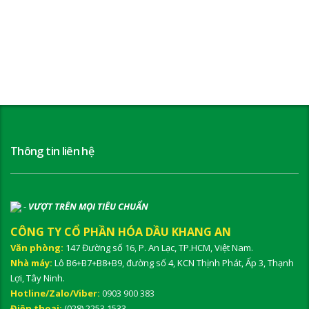
Thông tin liên hệ
-
VƯỢT TRÊN MỌI TIÊU CHUẨN
CÔNG TY CỔ PHẦN HÓA DẦU KHANG AN
Văn phòng:
147 Đường số 16, P. An Lạc, TP.HCM, Việt Nam.
Nhà máy:
Lô B6+B7+B8+B9, đường số 4, KCN Thịnh Phát, Ấp 3, Thạnh
Lợi, Tây Ninh.
Hotline/Zalo/Viber:
0903 900 383
Điện thoại:
(028) 2253 1533