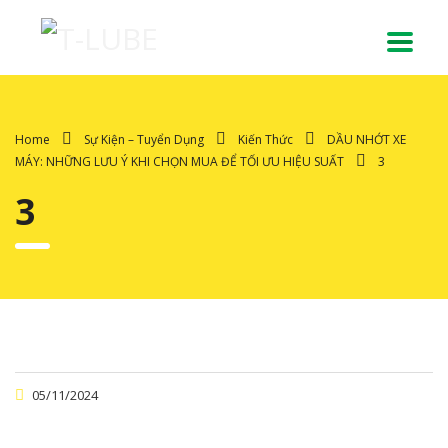
Home
Sự Kiện – Tuyển Dụng
Kiến Thức
DẦU NHỚT XE
MÁY: NHỮNG LƯU Ý KHI CHỌN MUA ĐỂ TỐI ƯU HIỆU SUẤT
3
3
05/11/2024