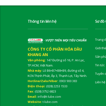
Thông tin liên hệ
Sơ đồ
Trang c
-
VƯỢT TRÊN MỌI TIÊU CHUẨN
Giới thi
CÔNG TY CỔ PHẦN HÓA DẦU
KHANG AN
Sản ph
Văn phòng:
147 Đường số 16, P. An Lạc,
Tin tức
TP.HCM, Việt Nam.
Nhà máy:
Lô B6+B7+B8+B9, đường số 4,
Tuyển 
KCN Thịnh Phát, Ấp 3, Thạnh Lợi, Tây Ninh.
Hotline/Zalo/Viber:
0903 900 383
Liên hệ
Điện thoại:
(028) 2253 1533
Fax:
(028) 3752 6823
Email:
info@t-lube.com
Website:
t-lube.com