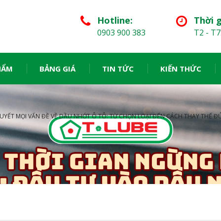
Hotline:
Thời g
0903 900 383
T2 - T7
HẨM
BẢNG GIÁ
TIN TỨC
KIẾN THỨC
QUYẾT MỌI VẤN ĐỀ VỀ DẦU NHỚT Ô TÔ: TỪ CHỌN LOẠI ĐẾN CÁCH THAY THẾ 