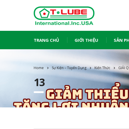
TRANG CHỦ
GIỚI THIỆU
SẢN P
Home
Sự Kiện – Tuyển Dụng
Kiến Thức
GIẢI 
13