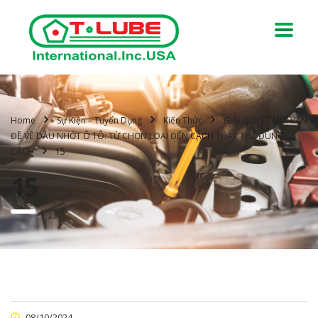
Home
Sự Kiện – Tuyển Dụng
Kiến Thức
GIẢI QUYẾT MỌI VẤN
ĐỀ VỀ DẦU NHỚT Ô TÔ: TỪ CHỌN LOẠI ĐẾN CÁCH THAY THẾ ĐÚNG
CÁCH
15
15
08/10/2024