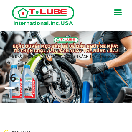
Home
Sự Kiện – Tuyển Dụng
Kiến Thức
GIẢI QUYẾT MỌI VẤN
ĐỀ VỀ DẦU NHỚT Ô TÔ: TỪ CHỌN LOẠI ĐẾN CÁCH THAY THẾ ĐÚNG
CÁCH
16
16
08/10/2024