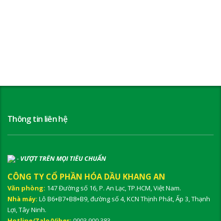
Thông tin liên hệ
-
VƯỢT TRÊN MỌI TIÊU CHUẨN
CÔNG TY CỔ PHẦN HÓA DẦU KHANG AN
Văn phòng:
147 Đường số 16, P. An Lạc, TP.HCM, Việt Nam.
Nhà máy:
Lô B6+B7+B8+B9, đường số 4, KCN Thịnh Phát, Ấp 3, Thạnh
Lợi, Tây Ninh.
Hotline/Zalo/Viber:
0903 900 383