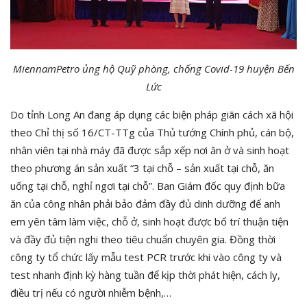
MiennamPetro ủng hộ Quỹ phòng, chống Covid-19 huyện Bến
Lức
Do tỉnh Long An đang áp dụng các biện pháp giãn cách xã hội
theo Chỉ thị số 16/CT-TTg của Thủ tướng Chính phủ, cán bộ,
nhân viên tại nhà máy đã được sắp xếp nơi ăn ở và sinh hoạt
theo phương án sản xuất “3 tại chỗ – sản xuất tại chỗ, ăn
uống tại chỗ, nghỉ ngơi tại chỗ”. Ban Giám đốc quy định bữa
ăn của công nhân phải bảo đảm đầy đủ dinh dưỡng để anh
em yên tâm làm việc, chỗ ở, sinh hoạt được bố trí thuận tiện
và đầy đủ tiện nghi theo tiêu chuẩn chuyên gia. Đồng thời
công ty tổ chức lấy mẫu test PCR trước khi vào công ty và
test nhanh định kỳ hàng tuần để kịp thời phát hiện, cách ly,
điều trị nếu có người nhiễm bệnh,…