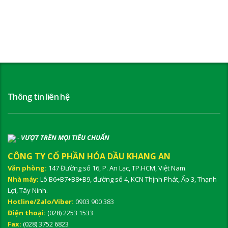
Thông tin liên hệ
-
VƯỢT TRÊN MỌI TIÊU CHUẨN
CÔNG TY CỔ PHẦN HÓA DẦU KHANG AN
Văn phòng:
147 Đường số 16, P. An Lạc, TP.HCM, Việt Nam.
Nhà máy:
Lô B6+B7+B8+B9, đường số 4, KCN Thịnh Phát, Ấp 3, Thạnh
Lợi, Tây Ninh.
Hotline/Zalo/Viber:
0903 900 383
Điện thoại:
(028) 2253 1533
Fax:
(028) 3752 6823