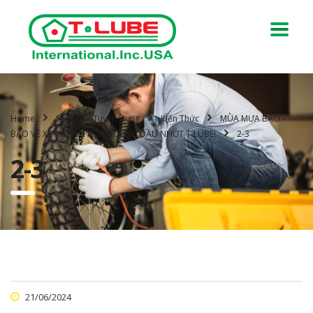
Home
Sự Kiện – Tuyển Dụng
Kiến Thức
MÙA MƯA BÃO –
BẢO VỆ XE MÁY AN TOÀN CÙNG DẦU NHỚT T-LUBE!
2-3
2-3
21/06/2024