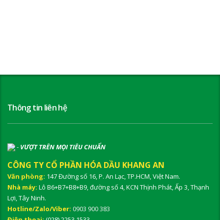
Thông tin liên hệ
-
VƯỢT TRÊN MỌI TIÊU CHUẨN
CÔNG TY CỔ PHẦN HÓA DẦU KHANG AN
Văn phòng:
147 Đường số 16, P. An Lạc, TP.HCM, Việt Nam.
Nhà máy:
Lô B6+B7+B8+B9, đường số 4, KCN Thịnh Phát, Ấp 3, Thạnh
Lợi, Tây Ninh.
Hotline/Zalo/Viber:
0903 900 383
Điện thoại:
(028) 2253 1533