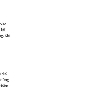
 cho
a hệ
g. Khi
à khó
 những
 chăm