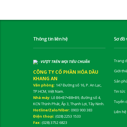
Thông tin liên hệ
Sơ đồ
Trang c
-
VƯỢT TRÊN MỌI TIÊU CHUẨN
Giới thi
CÔNG TY CỔ PHẦN HÓA DẦU
KHANG AN
Sản ph
Văn phòng:
147 Đường số 16, P. An Lạc,
TP.HCM, Việt Nam.
Tin tức
Nhà máy:
Lô B6+B7+B8+B9, đường số 4,
Tuyển 
KCN Thịnh Phát, Ấp 3, Thạnh Lợi, Tây Ninh.
Hotline/Zalo/Viber:
0903 900 383
Liên hệ
Điện thoại:
(028) 2253 1533
Fax:
(028) 3752 6823