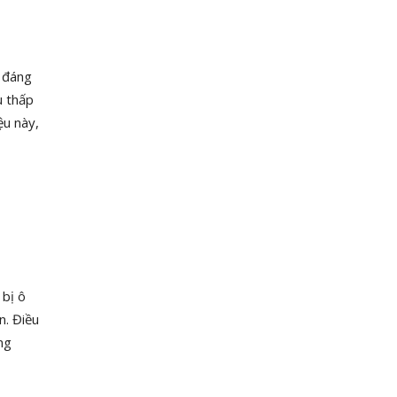
m đáng
u thấp
ệu này,
 bị ô
n. Điều
ng