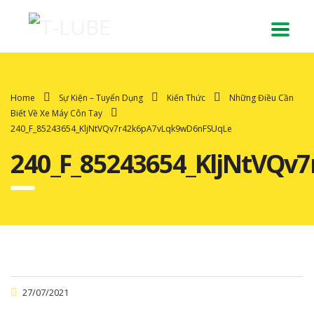
Home
Sự Kiện – Tuyển Dụng
Kiến Thức
Những Điều Cần
Biết Về Xe Máy Côn Tay
240_F_85243654_KljNtVQv7r42k6pA7vLqk9wD6nFSUqLe
240_F_85243654_KljNtVQ
27/07/2021