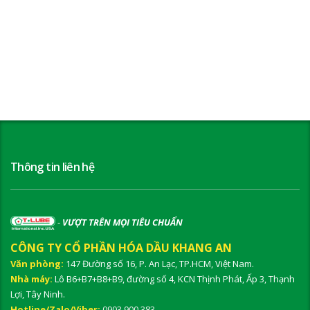
Thông tin liên hệ
-
VƯỢT TRÊN MỌI TIÊU CHUẨN
CÔNG TY CỔ PHẦN HÓA DẦU KHANG AN
Văn phòng:
147 Đường số 16, P. An Lạc, TP.HCM, Việt Nam.
Nhà máy:
Lô B6+B7+B8+B9, đường số 4, KCN Thịnh Phát, Ấp 3, Thạnh
Lợi, Tây Ninh.
Hotline/Zalo/Viber:
0903 900 383