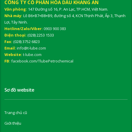
CÔNG TY CỔ PHẦN HÓA DẦU KHANG AN
Văn phòng:
147 Đường số 16, P. An Lạc, TP.HCM, Việt Nam.
Nhà máy:
Lô B6+B7+B8+B9, đường số 4, KCN Thịnh Phát, Ấp 3, Thạnh
Lợi, Tây Ninh.
Hotline/Zalo/Viber:
0903 900 383
Điện thoại:
(028) 2253 1533
Fax:
(028) 3752 6823
Email:
info@t-lube.com
Website:
t-lube.com
FB:
facebook.com/TlubePetrochemical
Sơ đồ website
Trang chủ cũ
Giới thiệu