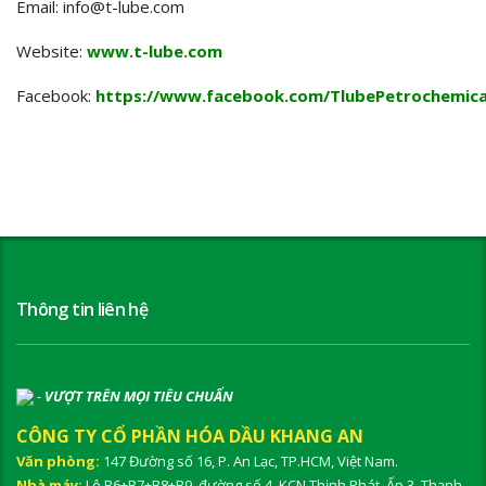
Email: info@t-lube.com
Website:
www.t-lube.com
Facebook:
https://www.facebook.com/TlubePetrochemica
Thông tin liên hệ
-
VƯỢT TRÊN MỌI TIÊU CHUẨN
CÔNG TY CỔ PHẦN HÓA DẦU KHANG AN
Văn phòng:
147 Đường số 16, P. An Lạc, TP.HCM, Việt Nam.
Nhà máy:
Lô B6+B7+B8+B9, đường số 4, KCN Thịnh Phát, Ấp 3, Thạnh