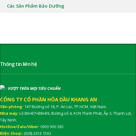
Các Sản Phẩm Bảo Dưỡng
Thông tin liên hệ
-
VƯỢT TRÊN MỌI TIÊU CHUẨN
CÔNG TY CỔ PHẦN HÓA DẦU KHANG AN
Văn phòng:
147 Đường số 16, P. An Lạc, TP.HCM, Việt Nam.
Nhà máy:
Lô B6+B7+B8+B9, đường số 4, KCN Thịnh Phát, Ấp 3, Thạnh Lợi,
Tây Ninh.
Hotline/Zalo/Viber:
0903 900 383
Điện thoại:
(028) 2253 1533