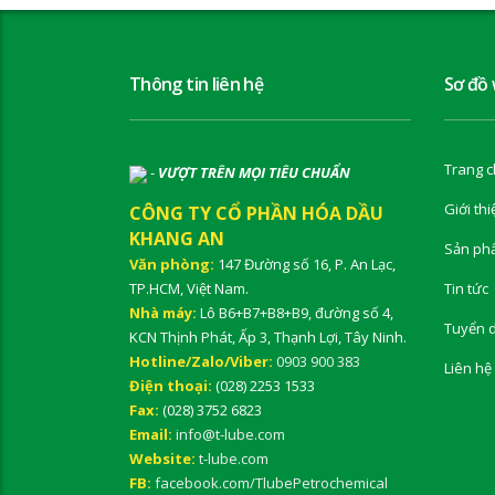
Thông tin liên hệ
Sơ đồ
Trang c
-
VƯỢT TRÊN MỌI TIÊU CHUẨN
Giới thi
CÔNG TY CỔ PHẦN HÓA DẦU
KHANG AN
Sản ph
Văn phòng:
147 Đường số 16, P. An Lạc,
TP.HCM, Việt Nam.
Tin tức
Nhà máy:
Lô B6+B7+B8+B9, đường số 4,
Tuyển 
KCN Thịnh Phát, Ấp 3, Thạnh Lợi, Tây Ninh.
Hotline/Zalo/Viber:
0903 900 383
Liên hệ
Điện thoại:
(028) 2253 1533
Fax:
(028) 3752 6823
Email:
info@t-lube.com
Website:
t-lube.com
FB:
facebook.com/TlubePetrochemical