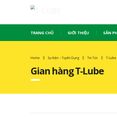
TRANG CHỦ
GIỚI THIỆU
SẢN P
Home
Sự Kiện – Tuyển Dụng
Tin Tức
T-Lube
Gian hàng T-Lube