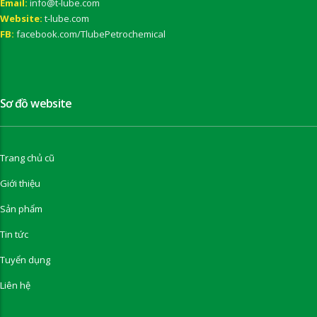
Email:
info@t-lube.com
Website:
t-lube.com
FB:
facebook.com/TlubePetrochemical
Sơ đồ website
Trang chủ cũ
Giới thiệu
Sản phẩm
Tin tức
Tuyển dụng
Liên hệ