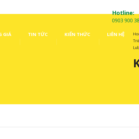
Hotline:
0903 900 3
 GIÁ
TIN TỨC
KIẾN THỨC
LIÊN HỆ
Ho
Tr
Lu
K