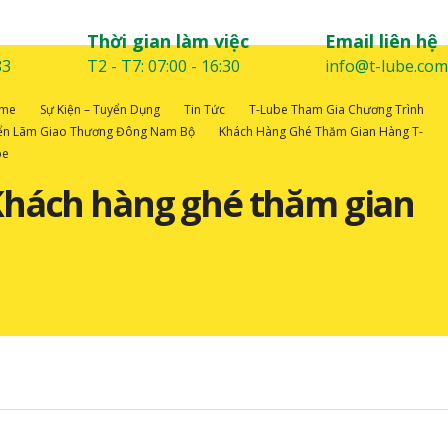
Thời gian làm việc
Email liên hệ
83
T2 - T7: 07:00 - 16:30
info@t-lube.com
me
Sự Kiện – Tuyển Dụng
Tin Tức
T-Lube Tham Gia Chương Trình
iển Lãm Giao Thương Đông Nam Bộ
Khách Hàng Ghé Thăm Gian Hàng T-
be
hách hàng ghé thăm gian