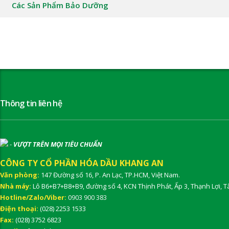
Các Sản Phẩm Bảo Dưỡng
Thông tin liên hệ
-
VƯỢT TRÊN MỌI TIÊU CHUẨN
CÔNG TY CỔ PHẦN HÓA DẦU KHANG AN
Văn phòng:
147 Đường số 16, P. An Lạc, TP.HCM, Việt Nam.
Nhà máy:
Lô B6+B7+B8+B9, đường số 4, KCN Thịnh Phát, Ấp 3, Thạnh Lợi, T
Hotline/Zalo/Viber:
0903 900 383
Điện thoại:
(028) 2253 1533
Fax:
(028) 3752 6823