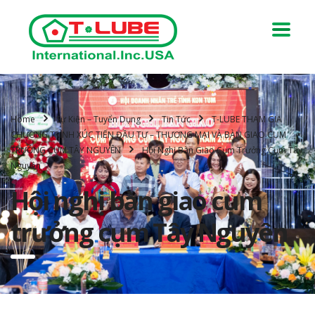
Home
Sự Kiện – Tuyển Dụng
Tin Tức
T-LUBE THAM GIA
CHƯƠNG TRÌNH XÚC TIẾN ĐẦU TƯ – THƯƠNG MẠI VÀ BÀN GIAO CỤM
TRƯỞNG CỤM TÂY NGUYÊN
Hội Nghị Bàn Giao Cụm Trưởng Cụm Tây
Nguyên
Hội nghị bàn giao cụm
trưởng cụm Tây Nguyên