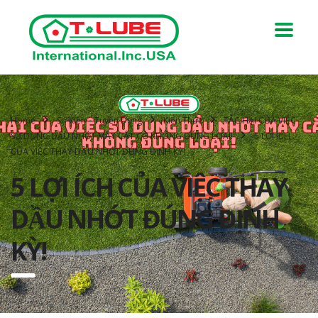
Home
Sự Kiện – Tuyển Dụng
Kiến Thức
TÁC HẠI CỦA VIỆC
SỬ DỤNG DẦU NHỚT MÁY CẮT CỎ KHÔNG ĐÚNG LOẠI!
5 LỢI ÍCH
CỦA VIỆC THAY DẦU NHỚT ĐÚNG ĐỊNH KỲ!
5 LỢI ÍCH CỦA VIỆC THAY
DẦU NHỚT ĐÚNG ĐỊNH
KỲ!