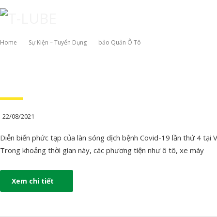
Home
Sự Kiện – Tuyển Dụng
Bảo Quản Ô Tô
TRANG CHỦ
GIỚI THIỆU
SẢN PHẨM
BẢNG
22/08/2021
Diễn biến phức tạp của làn sóng dịch bệnh Covid-19 lần thứ 4 tại V
Trong khoảng thời gian này, các phương tiện như ô tô, xe máy
Xem chi tiết