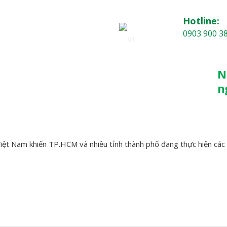
Hotline:
0903 900 3
 GIÁ
TIN TỨC
KIẾN THỨC
LIÊN HỆ
N
n
iệt Nam khiến TP.HCM và nhiều tỉnh thành phố đang thực hiện các bi