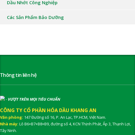
Dầu Nhớt Công Nghiệp
Các Sản Phẩm Bảo Dưỡng
Thông tin liên hệ
-
VƯỢT TRÊN MỌI TIÊU CHUẨN
CÔNG TY CỔ PHẦN HÓA DẦU KHANG AN
Văn phòng:
147 Đường số 16, P. An Lạc, TP.HCM, Việt Nam.
Nhà máy:
Lô B6+B7+B8+B9, đường số 4, KCN Thịnh Phát, Ấp 3, Thạnh Lợi,
Tây Ninh.