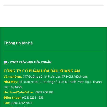
Thông tin liên hệ
-
VƯỢT TRÊN MỌI TIÊU CHUẨN
CÔNG TY CỔ PHẦN HÓA DẦU KHANG AN
Văn phòng:
147 Đường số 16, P. An Lạc, TP.HCM, Việt Nam.
Nhà máy:
Lô B6+B7+B8+B9, đường số 4, KCN Thịnh Phát, Ấp 3, Thạnh
Lợi, Tây Ninh.
Hotline/Zalo/Viber:
0903 900 383
Điện thoại:
(028) 2253 1533
Fax:
(028) 3752 6823