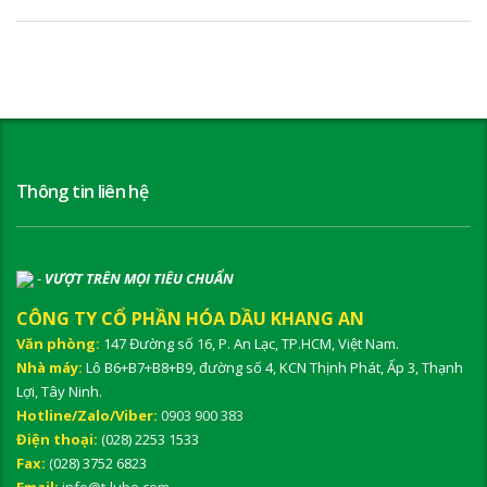
Thông tin liên hệ
-
VƯỢT TRÊN MỌI TIÊU CHUẨN
CÔNG TY CỔ PHẦN HÓA DẦU KHANG AN
Văn phòng:
147 Đường số 16, P. An Lạc, TP.HCM, Việt Nam.
Nhà máy:
Lô B6+B7+B8+B9, đường số 4, KCN Thịnh Phát, Ấp 3, Thạnh
Lợi, Tây Ninh.
Hotline/Zalo/Viber:
0903 900 383
Điện thoại:
(028) 2253 1533
Fax:
(028) 3752 6823
Email:
info@t-lube.com