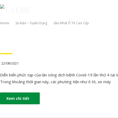
Home
Sự Kiện – Tuyển Dụng
Dầu Nhớt Ô Tô Cao Cấp
TRANG CHỦ
GIỚI THIỆU
SẢN PHẨM
BẢNG
22/08/2021
Diễn biến phức tạp của làn sóng dịch bệnh Covid-19 lần thứ 4 tại V
Trong khoảng thời gian này, các phương tiện như ô tô, xe máy
Xem chi tiết