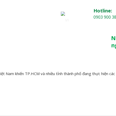
Hotline:
0903 900 3
 GIÁ
TIN TỨC
KIẾN THỨC
LIÊN HỆ
N
n
iệt Nam khiến TP.HCM và nhiều tỉnh thành phố đang thực hiện các bi