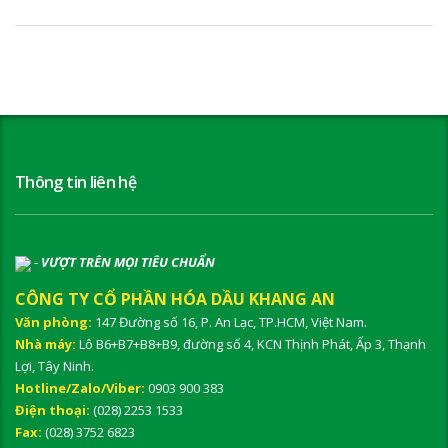
Thông tin liên hệ
-
VƯỢT TRÊN MỌI TIÊU CHUẨN
CÔNG TY CỔ PHẦN HÓA DẦU KHANG AN
Văn phòng:
147 Đường số 16, P. An Lạc, TP.HCM, Việt Nam.
Nhà máy:
Lô B6+B7+B8+B9, đường số 4, KCN Thịnh Phát, Ấp 3, Thạnh
Lợi, Tây Ninh.
Hotline/Zalo/Viber:
0903 900 383
Điện thoại:
(028) 2253 1533
Fax:
(028) 3752 6823