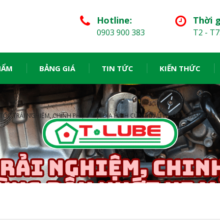
Hotline:
Thời g
0903 900 383
T2 - T7
HẨM
BẢNG GIÁ
TIN TỨC
KIẾN THỨC
TỐC TRẢI NGHIỆM, CHINH PHỤC MỌI ĐỊA HÌNH CÙNG DẦU NHỚT XE MÁY CAO C