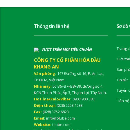
Thông tin liên hệ
Sơ đồ
Trang c
-
VƯỢT TRÊN MỌI TIÊU CHUẨN
Giới thi
CÔNG TY CỔ PHẦN HÓA DẦU
KHANG AN
Sản ph
Văn phòng:
147 Đường số 16, P. An Lạc,
TP.HCM, Việt Nam.
Tin tức
Nhà máy:
Lô B6+B7+B8+B9, đường số 4,
Tuyển 
KCN Thịnh Phát, Ấp 3, Thạnh Lợi, Tây Ninh.
Hotline/Zalo/Viber:
0903 900 383
Liên hệ
Điện thoại:
(028) 2253 1533
Fax:
(028) 3752 6823
Email:
info@t-lube.com
Website:
t-lube.com