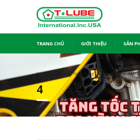
TRANG CHỦ
GIỚI THIỆU
SẢN P
Home
Sự Kiện – Tuyển Dụng
Kiến Thức
TĂNG 
4