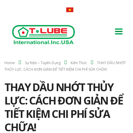
Home
Sự Kiện – Tuyển Dụng
Kiến Thức
THAY DẦU NHỚT
THỦY LỰC: CÁCH ĐƠN GIẢN ĐỂ TIẾT KIỆM CHI PHÍ SỬA CHỮA!
THAY DẦU NHỚT THỦY
LỰC: CÁCH ĐƠN GIẢN ĐỂ
TIẾT KIỆM CHI PHÍ SỬA
CHỮA!