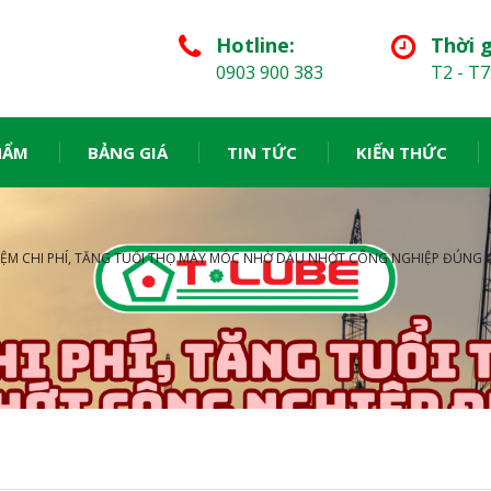
Hotline:
Thời g
0903 900 383
T2 - T7
HẨM
BẢNG GIÁ
TIN TỨC
KIẾN THỨC
KIỆM CHI PHÍ, TĂNG TUỔI THỌ MÁY MÓC NHỜ DẦU NHỚT CÔNG NGHIỆP ĐÚNG