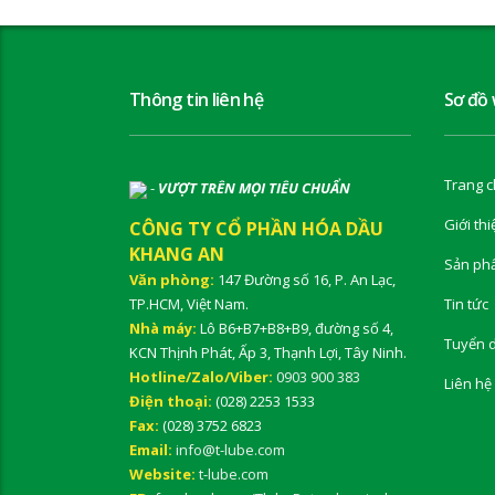
Thông tin liên hệ
Sơ đồ
Trang c
-
VƯỢT TRÊN MỌI TIÊU CHUẨN
Giới thi
CÔNG TY CỔ PHẦN HÓA DẦU
KHANG AN
Sản ph
Văn phòng:
147 Đường số 16, P. An Lạc,
TP.HCM, Việt Nam.
Tin tức
Nhà máy:
Lô B6+B7+B8+B9, đường số 4,
Tuyển 
KCN Thịnh Phát, Ấp 3, Thạnh Lợi, Tây Ninh.
Hotline/Zalo/Viber:
0903 900 383
Liên hệ
Điện thoại:
(028) 2253 1533
Fax:
(028) 3752 6823
Email:
info@t-lube.com
Website:
t-lube.com