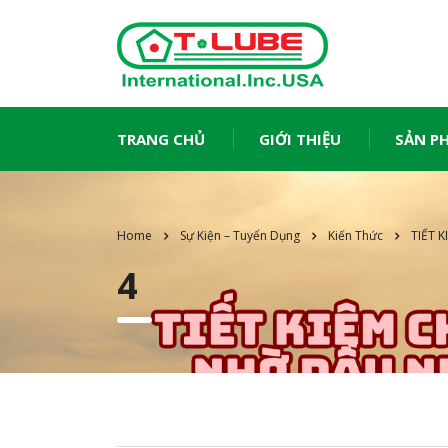
TRANG CHỦ
GIỚI THIỆU
SẢN P
Home
Sự Kiện – Tuyển Dụng
Kiến Thức
TIẾT 
4