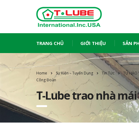
TRANG CHỦ
GIỚI THIỆU
SẢN P
Home
Sự Kiện – Tuyển Dụng
Tin Tức
TỰ HÀO 
Công Đoàn
T-Lube trao nhà má