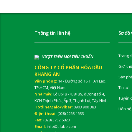
Thông tin liên hệ
Sơ đồ
Trang c
-
VƯỢT TRÊN MỌI TIÊU CHUẨN
Giới thi
CÔNG TY CỔ PHẦN HÓA DẦU
KHANG AN
Sản ph
Văn phòng:
147 Đường số 16, P. An Lạc,
TP.HCM, Việt Nam.
Tin tức
Nhà máy:
Lô B6+B7+B8+B9, đường số 4,
Tuyển 
KCN Thịnh Phát, Ấp 3, Thạnh Lợi, Tây Ninh.
Hotline/Zalo/Viber:
0903 900 383
Liên hệ
Điện thoại:
(028) 2253 1533
Fax:
(028) 3752 6823
Email:
info@t-lube.com