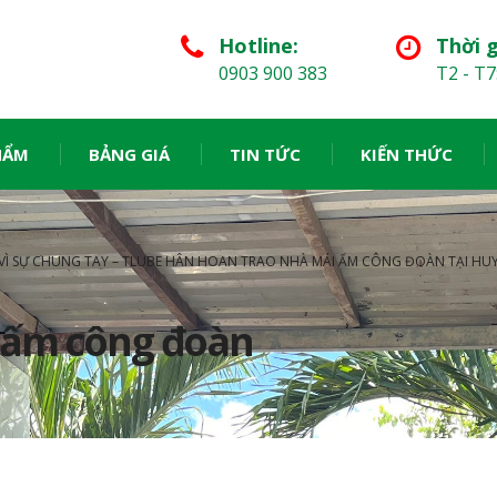
Hotline:
Thời g
0903 900 383
T2 - T7
HẨM
BẢNG GIÁ
TIN TỨC
KIẾN THỨC
VÌ SỰ CHUNG TAY – TLUBE HÂN HOAN TRAO NHÀ MÁI ẤM CÔNG ĐOÀN TẠI HUY
i ấm công đoàn