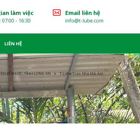
ian làm việc
Email liên hệ
: 07:00 - 16:30
info@t-lube.com
LIÊN HỆ
ỆN BẾN LỨC, TỈNH LONG AN
T-Lube Trao Nhà Mái Ấm