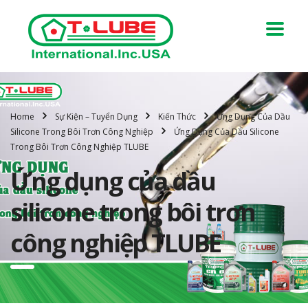
Home
Sự Kiện – Tuyển Dụng
Kiến Thức
Ứng Dụng Của Dầu
Silicone Trong Bôi Trơn Công Nghiệp
Ứng Dụng Của Dầu Silicone
Trong Bôi Trơn Công Nghiệp TLUBE
Ứng dụng của dầu
silicone trong bôi trơn
công nghiệp TLUBE